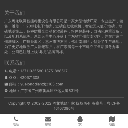
关于我们
广东粤龙联网智能称重设备有限公司是一家大型地磅厂家，专业生产，销
售，维修，1-200吨电子地磅，过磅自助收款机，智能无人值守地磅，地
磅地基施工，各种防爆全自动化灌装秤，粉体包装秤，自动化称重设备，
以及配料系统等。总部运营中心座落于广东省广州市南沙区，并在广东广
州增城区，广州番禺区，惠州市博罗县，佛山南海区，创办了生产基地，
为了更好地服务广大新老客户，在广东省每一个市建立了售后服务办事
处，公司已注册上线“粤龙”品牌商标。
联系我们
电话：13711035580 13751888517
Q Q：
420671308
邮箱：yuelongdianzi@163.com
地址：广东省广州市番禺区亚运大道531号
Copyright © 2002-2022
粤龙地磅厂家
版权所有 备案号：
粤ICP备
16107386号
电话
邮箱
QQ
地图