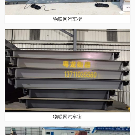
物联网汽车衡
物联网汽车衡