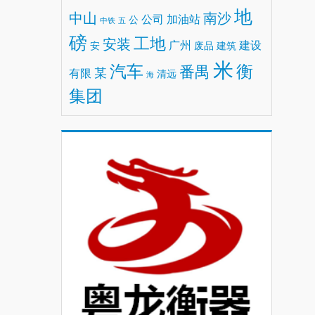
地
中山
南沙
公司
加油站
公
中铁
五
磅
工地
安装
广州
建设
安
废品
建筑
米
汽车
衡
番禺
某
有限
清远
海
集团