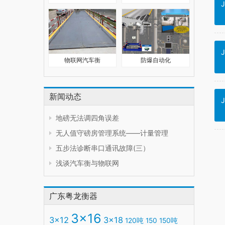
J
J
物联网汽车衡
防爆自动化
新闻动态
J
地磅无法调四角误差
无人值守磅房管理系统——计量管理
五步法诊断串口通讯故障(三）
浅谈汽车衡与物联网
广东粤龙衡器
3x16
3x12
3x18
120吨
150
150吨