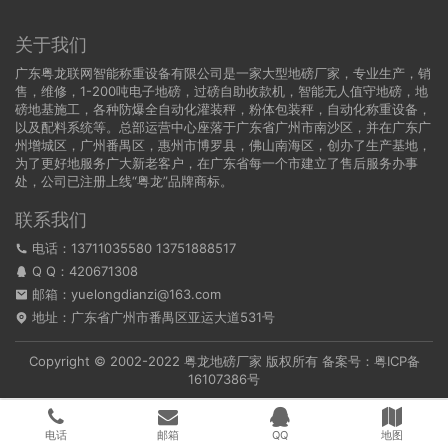
关于我们
广东粤龙联网智能称重设备有限公司是一家大型地磅厂家，专业生产，销
售，维修，1-200吨电子地磅，过磅自助收款机，智能无人值守地磅，地
磅地基施工，各种防爆全自动化灌装秤，粉体包装秤，自动化称重设备，
以及配料系统等。总部运营中心座落于广东省广州市南沙区，并在广东广
州增城区，广州番禺区，惠州市博罗县，佛山南海区，创办了生产基地，
为了更好地服务广大新老客户，在广东省每一个市建立了售后服务办事
处，公司已注册上线“粤龙”品牌商标。
联系我们
电话：13711035580 13751888517
Q Q：
420671308
邮箱：yuelongdianzi@163.com
地址：广东省广州市番禺区亚运大道531号
Copyright © 2002-2022
粤龙地磅厂家
版权所有 备案号：
粤ICP备
16107386号
电话
邮箱
QQ
地图