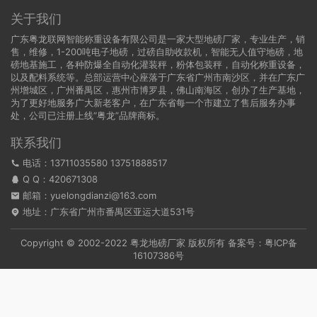
关于我们
广东粤龙联网智能称重设备有限公司是一家大型地磅厂家，专业生产，销
售，维修，1-200吨电子地磅，过磅自助收款机，智能无人值守地磅，地
磅地基施工，各种防爆全自动化灌装秤，粉体包装秤，自动化称重设备，
以及配料系统等。总部运营中心座落于广东省广州市南沙区，并在广东广
州增城区，广州番禺区，惠州市博罗县，佛山南海区，创办了生产基地，
为了更好地服务广大新老客户，在广东省每一个市建立了售后服务办事
处，公司已注册上线“粤龙”品牌商标。
联系我们
电话：13711035580 13751888517
Q Q：
420671308
邮箱：yuelongdianzi@163.com
地址：广东省广州市番禺区亚运大道531号
Copyright © 2002-2022
粤龙地磅厂家
版权所有 备案号：
粤ICP备
16107386号