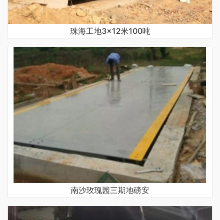
珠海工地3×12米100吨
南沙玫瑰园三期地磅安